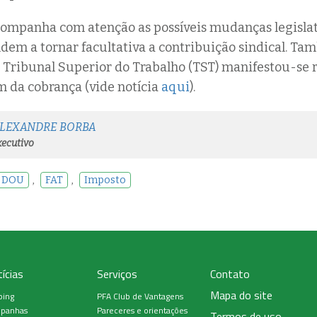
ompanha com atenção as possíveis mudanças legislat
dem a tornar facultativa a contribuição sindical. Ta
 Tribunal Superior do Trabalho (TST) manifestou-se
m da cobrança (vide notícia
aqui
).
ALEXANDRE BORBA
ecutivo
DOU
,
FAT
,
Imposto
ícias
Serviços
Contato
Mapa do site
ping
PFA Club de Vantagens
panhas
Pareceres e orientações
Termos de uso