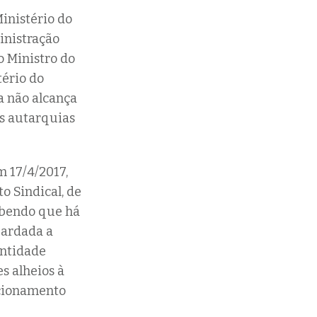
Ministério do
inistração
o Ministro do
tério do
a não alcança
as autarquias
m 17/4/2017,
o Sindical, de
abendo que há
guardada a
entidade
s alheios à
ecionamento