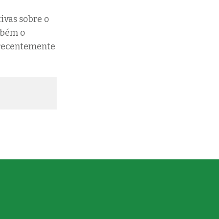
ivas sobre o
mbém o
 recentemente