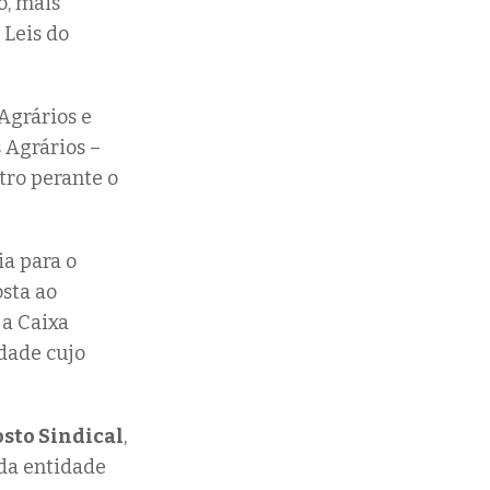
o, mais
 Leis do
 Agrários e
 Agrários –
tro perante o
a para o
sta ao
 a Caixa
idade cujo
sto Sindical
,
da entidade