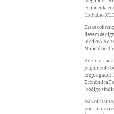
alegando sere
conhecida com
Trabalho (CLT
Essas cobranç
devem ser ign
SindPFA é o s
Ministério do
Ademais, não 
pagamento do 
empregador (a
Econômica Fed
“código sindic
Não obstante
pois já tem 