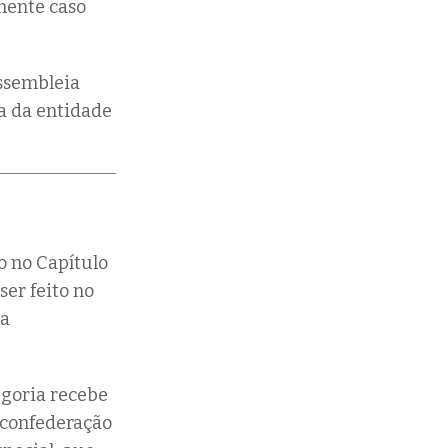
omente caso
Assembleia
ca da entidade
o no Capítulo
ser feito no
ia
egoria recebe
, confederação