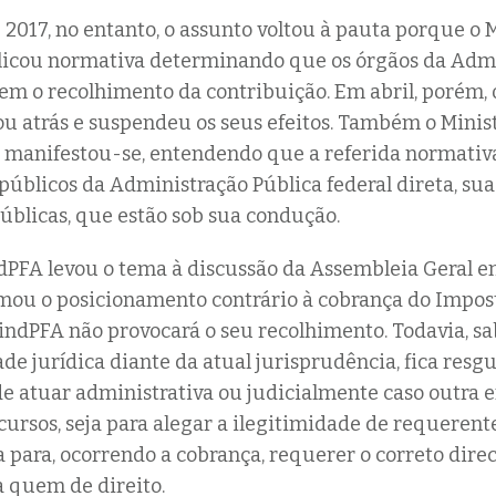
 2017, no entanto, o assunto voltou à pauta porque o 
licou normativa determinando que os órgãos da Adm
sem o recolhimento da contribuição. Em abril, porém, 
ou atrás e suspendeu os seus efeitos. Também o Minis
 manifestou-se, entendendo que a referida normativ
 públicos da Administração Pública federal direta, su
úblicas, que estão sob sua condução.
indPFA levou o tema à discussão da Assembleia Geral e
rmou o posicionamento contrário à cobrança do Impost
ndPFA não provocará o seu recolhimento. Todavia, s
dade jurídica diante da atual jurisprudência, fica res
e atuar administrativa ou judicialmente caso outra 
cursos, seja para alegar a ilegitimidade de requerente
ja para, ocorrendo a cobrança, requerer o correto dir
a quem de direito.