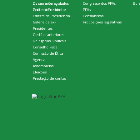
Diretoria Colegiada
Livros recomendados
Congresso dos PFAs
Bole
Perfil do Presidente
Outros documentos
PFAs
Palavra da Presidência
Links
Pensionistas
Galeria de ex-
Proposições legislativas
Presidentes
Gestões anteriores
Delegacias Sindicais
Conselho Fiscal
Comissão de Ética
Agenda
Assembleias
Eleições
Prestação de contas