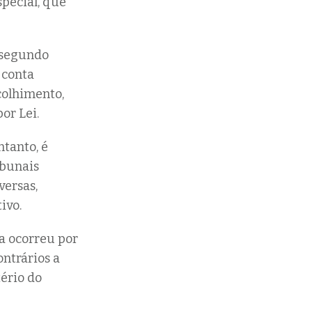
special, que
s segundo
 conta
ecolhimento,
or Lei.
ntanto, é
ibunais
versas,
ivo.
a ocorreu por
ontrários a
ério do