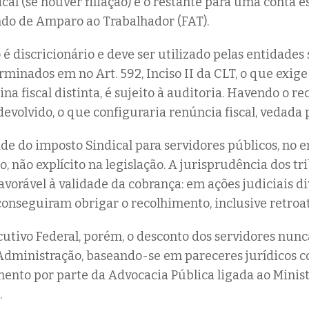
ical (se houver filiação) e o restante para uma conta e
do de Amparo ao Trabalhador (FAT).
 é discricionário e deve ser utilizado pelas entidade
rminados em no Art. 592, Inciso II da CLT, o que exige
ina fiscal distinta, é sujeito à auditoria. Havendo o r
evolvido, o que configuraria renúncia fiscal, vedada p
ade do imposto Sindical para servidores públicos, no e
, não explícito na legislação. A jurisprudência dos tr
favorável à validade da cobrança: em ações judiciais di
 conseguiram obrigar o recolhimento, inclusive retroat
utivo Federal, porém, o desconto dos servidores nunc
 Administração, baseando-se em pareceres jurídicos c
ento por parte da Advocacia Pública ligada ao Minist
.