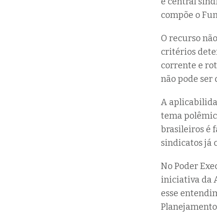
e central sind
compõe o Fun
O recurso não
critérios dete
corrente e rot
não pode ser d
A aplicabilid
tema polêmico
brasileiros é 
sindicatos já
No Poder Exec
iniciativa da
esse entendim
Planejamento