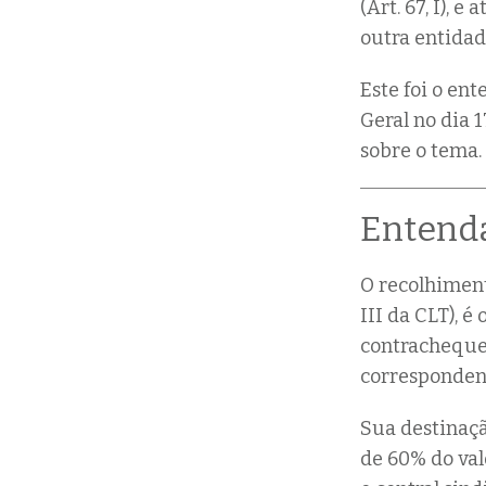
(Art. 67, I),
outra entidad
Este foi o en
Geral no dia 1
sobre o tema.
Entenda
O recolhiment
III da CLT), 
contracheque 
corresponden
Sua destinaçã
de 60% do val