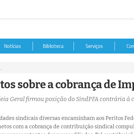
Notícias
Biblioteca
Serviços
Con
..
os sobre a cobrança de Im
ia Geral firmou posição do SindPFA contrária à
idades sindicais diversas encaminham aos Peritos Fed
uetos com a cobrança de contribuição sindical compul