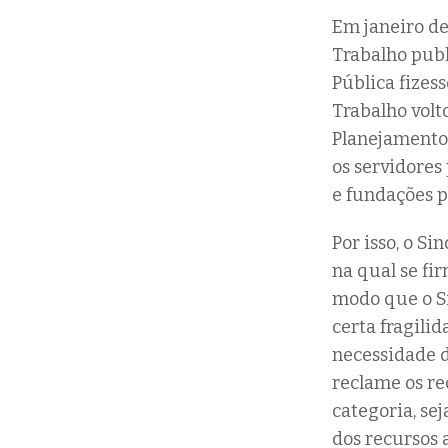
Em janeiro de
Trabalho pub
Pública fizes
Trabalho volt
Planejamento
os servidores
e fundações p
Por isso, o S
na qual se fi
modo que o Si
certa fragili
necessidade d
reclame os re
categoria, se
dos recursos 