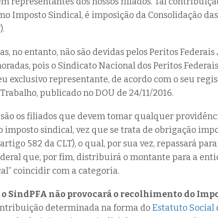
m representantes dos nossos filiados. Tal contribuiçã
o Imposto Sindical, é imposição da Consolidação das
).
as, no entanto, não são devidas pelos Peritos Federais
oradas, pois o Sindicato Nacional dos Peritos Federais
eu exclusivo representante, de acordo com o seu regis
 Trabalho, publicado no DOU de 24/11/2016.
são os filiados que devem tomar qualquer providênci
imposto sindical, vez que se trata de obrigação impo
rtigo 582 da CLT), o qual, por sua vez, repassará para
eral que, por fim, distribuirá o montante para a ent
al” coincidir com a categoria.
,
o SindPFA não provocará o recolhimento do Impo
contribuição determinada na forma do
Estatuto Social