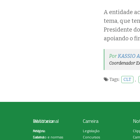
A entidade ac
tema, que ten
Presidente do
apoiando o fi
Por
KASSIO 
Coordenador Ex
Tags:
CLT
,
Institucional
Biblioteca
Carreira
Not
História
Artigos
Legislação
Clip
Estatuto e normas
Galeria
Concursos
Cam