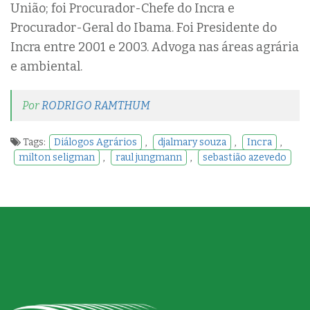
União; foi Procurador-Chefe do Incra e
Procurador-Geral do Ibama. Foi Presidente do
Incra entre 2001 e 2003. Advoga nas áreas agrária
e ambiental.
Por
RODRIGO RAMTHUM
Tags:
Diálogos Agrários
,
djalmary souza
,
Incra
,
milton seligman
,
raul jungmann
,
sebastião azevedo