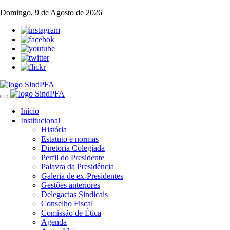
Domingo, 9 de Agosto de 2026
Toggle
navigation
Início
Institucional
História
Estatuto e normas
Diretoria Colegiada
Perfil do Presidente
Palavra da Presidência
Galeria de ex-Presidentes
Gestões anteriores
Delegacias Sindicais
Conselho Fiscal
Comissão de Ética
Agenda