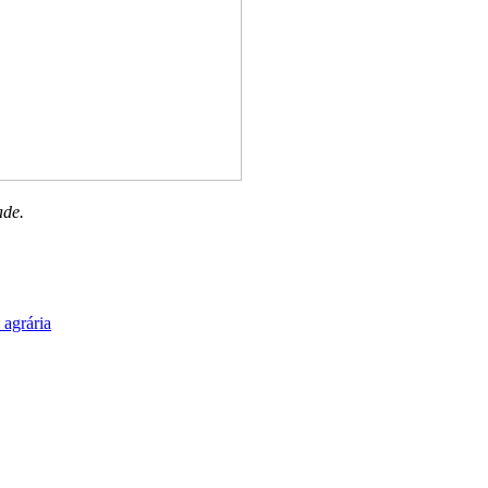
ade.
 agrária