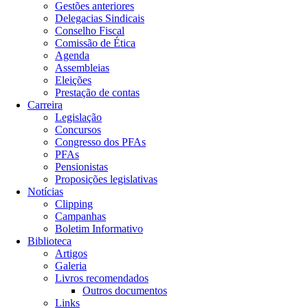
Gestões anteriores
Delegacias Sindicais
Conselho Fiscal
Comissão de Ética
Agenda
Assembleias
Eleições
Prestação de contas
Carreira
Legislação
Concursos
Congresso dos PFAs
PFAs
Pensionistas
Proposições legislativas
Notícias
Clipping
Campanhas
Boletim Informativo
Biblioteca
Artigos
Galeria
Livros recomendados
Outros documentos
Links