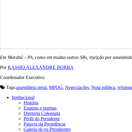
Em Marabá – PA, como em muitas outras SRs, rejeição por unanimid
Por
KASSIO ALEXANDRE BORBA
Coordenador Executivo
Tags:
assembleia geral
,
MPOG
,
Negociações
,
Nota pública
,
reforma
Institucional
História
Estatuto e normas
Diretoria Colegiada
Perfil do Presidente
Palavra da Presidência
Galeria de ex-Presidentes