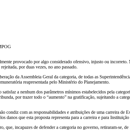
o MPOG
ralmente provocado por algo considerado ofensivo, injusto ou incorret
rejeitada, por duas vezes, no ano passado.
liberação da Assembleia Geral da categoria, de todas as Superintendên
remuneratória reapresentada pelo Ministério do Planejamento.
o satisfaz a nenhum dos parâmetros mínimos estabelecidos pela catego
ribunda, por trazer todo o “aumento” na gratificação, sujeitando a cate
o condiz com as responsabilidades e atribuições de uma carreira de Est
os danos que esta proposta representa para a carreira e para Instituiçã
tro, que, incapazes de defender a categoria no governo, retiraram-se, d