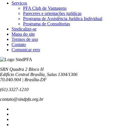
Serviços
PFA Club de Vantagens
Pareceres e orientações jurídicas
Programa de Assistência Jurídica Individual
Programa de Consultorias
Sindicalize-se
Mapa do site
Termos de uso
Contato
Comunicar erro
SBN Quadra 2 Bloco H
Edifício Central Brasília, Salas 1304/1306
70.040-904 | Brasília-DF
(61) 3327-1210
contato@sindpfa.org.br