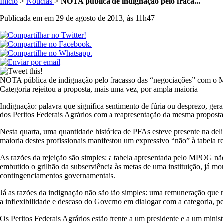
Inicio
>
Notícias
>
NOTA pública de indignação pelo fraca...
Publicada em em 29 de agosto de 2013, às 11h47
NOTA pública de indignação pelo fracasso das “negociações” com 
Categoria rejeitou a proposta, mais uma vez, por ampla maioria
Indignação: palavra que significa sentimento de fúria ou desprezo, ge
dos Peritos Federais Agrários com a reapresentação da mesma proposta 
Nesta quarta, uma quantidade histórica de PFAs esteve presente na de
maioria destes profissionais manifestou um expressivo “não” à tabela 
As razões da rejeição são simples: a tabela apresentada pelo MPOG nã
embutido o grilhão da subserviência às metas de uma instituição, já mo
contingenciamentos governamentais.
Já as razões da indignação não são tão simples: uma remuneração que nã
a inflexibilidade e descaso do Governo em dialogar com a categoria, pel
Os Peritos Federais Agrários estão frente a um presidente e a um minis