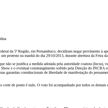
olina
eral da 5ª Região, em Pernambuco, decidiram negar provimento à apela
 um protesto na manhã do dia 29/10/2013, durante abertura da Feira d
 não se justifica a medida adotada pela autoridade coatora (Incra), vez
o Show e o eventual constrangimento sofrido pela Direção do INCRA em f
nas garantias constitucionais de liberdade de manifestação do pensament
nou o corte de ponto é nulo. O voto foi acompanhado por todos os dem