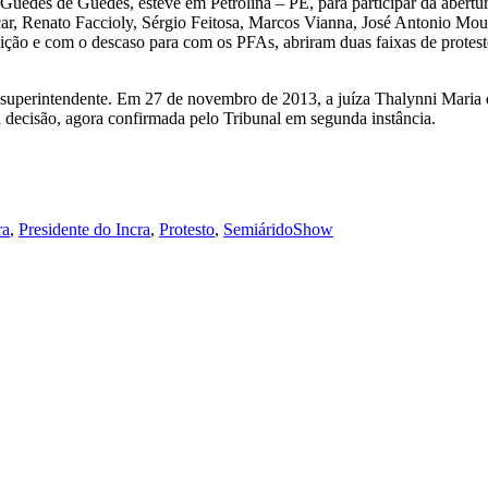
Guedes de Guedes, esteve em Petrolina – PE, para participar da abertu
, Renato Faccioly, Sérgio Feitosa, Marcos Vianna, José Antonio Moura 
ição e com o descaso para com os PFAs, abriram duas faixas de protest
.
uperintendente. Em 27 de novembro de 2013, a juíza Thalynni Maria de
a decisão, agora confirmada pelo Tribunal em segunda instância.
ra
,
Presidente do Incra
,
Protesto
,
SemiáridoShow