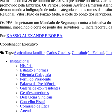
Na manhã do dia 29 de outubro de 2013, o presidente do Incra, Carlos 
promovido pela Embrapa. Os Peritos Federais Agrários Emerson Alencar
demonstrando a indignação de toda a categoria com os rumos da institu
Regional, Vitor Hugo da Paixão Melo, o corte do ponto dos servidores
Os PFAs impetraram um Mandado de Segurança contra a iniciativa do s
liminar, impedindo o corte de ponto dos servidores. O Incra recorreu d
Por
KASSIO ALEXANDRE BORBA
Coordenador Executivo
Tags:
Agricultura familiar
,
Carlos Guedes
,
Constituição Federal
,
Inc
Institucional
História
Estatuto e normas
Diretoria Colegiada
Perfil do Presidente
Palavra da Presidência
Galeria de ex-Presidentes
Gestões anteriores
Delegacias Sindicais
Conselho Fiscal
Comissão de Ética
Agenda