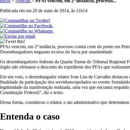
Inicio
>
Notícias
>
PFAs vencem, em 2ª instância, processo...
Publicada em em 20 de maio de 2014, às 11h14
PFAs vencem, em 2ª instância, processo contra corte do ponto em Petr
Desembargadores negaram recurso do Incra por unanimidade
Os desembargadores federais da Quarta Turma do Tribunal Regional Fed
órgão não efetuasse o desconto do expediente dos PFAs que realizaram
Em seu voto, o desembargador relator Ivan Lira de Carvalho destacou que
finalidade da participação dos servidores/apelados no evento Semiárid
legitimidade da manifestação realizada, uma vez que encontra respaldo 
Constituição Federal)”, diz o texto.
Dessa forma, considerou o relator, o ato administrativo que determi
Entenda o caso