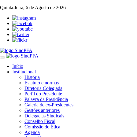
Quinta-feira, 6 de Agosto de 2026
Toggle
navigation
Início
Institucional
História
Estatuto e normas
Diretoria Colegiada
Perfil do Presidente
Palavra da Presidência
Galeria de ex-Presidentes
Gestões anteriores
Delegacias Sindicais
Conselho Fiscal
Comissão de Ética
Agenda