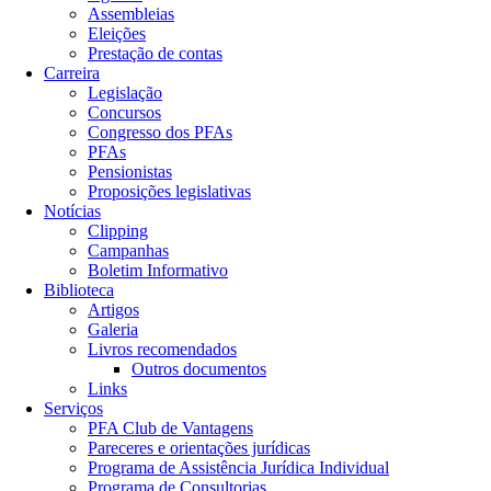
Assembleias
Eleições
Prestação de contas
Carreira
Legislação
Concursos
Congresso dos PFAs
PFAs
Pensionistas
Proposições legislativas
Notícias
Clipping
Campanhas
Boletim Informativo
Biblioteca
Artigos
Galeria
Livros recomendados
Outros documentos
Links
Serviços
PFA Club de Vantagens
Pareceres e orientações jurídicas
Programa de Assistência Jurídica Individual
Programa de Consultorias