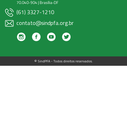
70.040-904 | Brasília-DF
(61) 3327-1210
contato@sindpfa.org.br
© SindPFA - Todos direitos reservados.