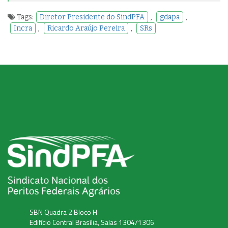
Tags:
Diretor Presidente do SindPFA
,
gdapa
,
Incra
,
Ricardo Araújo Pereira
,
SRs
SBN Quadra 2 Bloco H
Edifício Central Brasília, Salas 1304/1306