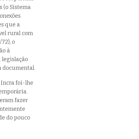
s (o Sistema
conexões
es que a
vel rural com
72), o
ão à
a legislação
a documental.
Incra foi-lhe
temporária.
teram fazer
centemente
ade do pouco