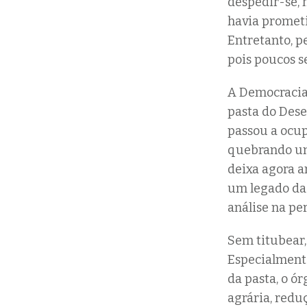
despedir-se, 
havia promet
Entretanto, p
pois poucos s
A Democracia 
pasta do Dese
passou a ocu
quebrando um 
deixa agora am
um legado da
análise na pe
Sem titubear,
Especialmente
da pasta, o ó
agrária, redu