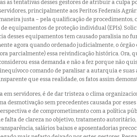
as as tentativas desses gestores de atribuir a culpa p
 servidores, principalmente aos Peritos Federais Agrári
maneira justa – pela qualificação de procedimentos, 
de equipamentos de proteção individual (EPIs). Solic
ncia desses equipamentos tem causado paralisia no f
mente agora quando ordenado judicialmente, o órgão
ra parcialmente) essa reivindicação histórica. Ora, qu
considerou essa demanda e não a fez porque não qui
nequívoco comando de paralisar a autarquia e suas a
nsparente que essa realidade, os fatos assim demons
a em servidores, é de dar tristeza o clima organizacio
ma desmotivação sem precedentes causada por esses 
perspectiva e de comprometimento com a política púb
 falta de clareza no objetivo, tratamento autoritário,
transparência, salários baixos e aposentadorias precoc
 legado mais nefasto deixado por estes gestores. Resga