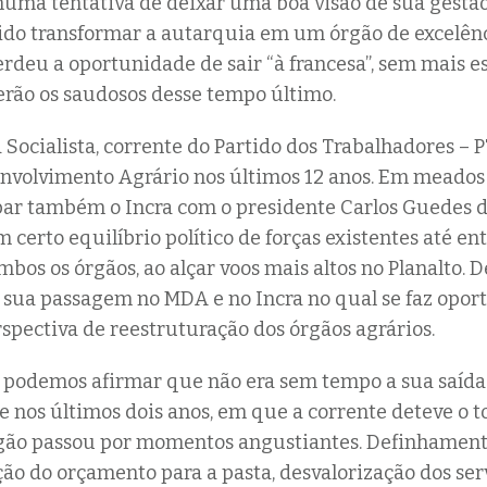
numa tentativa de deixar uma boa visão de sua gestão
ido transformar a autarquia em um órgão de excelên
erdeu a oportunidade de sair “à francesa”, sem mais e
erão os saudosos desse tempo último.
Socialista, corrente do Partido dos Trabalhadores – P
nvolvimento Agrário nos últimos 12 anos. Em meados 
par também o Incra com o presidente Carlos Guedes 
certo equilíbrio político de forças existentes até en
bos os órgãos, ao alçar voos mais altos no Planalto. D
 sua passagem no MDA e no Incra no qual se faz opo
rspectiva de reestruturação dos órgãos agrários.
 podemos afirmar que não era sem tempo a sua saída
 nos últimos dois anos, em que a corrente deteve o t
rgão passou por momentos angustiantes. Definhamento
ção do orçamento para a pasta, desvalorização dos se