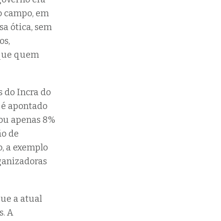
do campo, em
sa ótica, sem
os,
 que quem
 do Incra do
, é apontado
çou apenas 8%
ão de
o, a exemplo
ganizadoras
ue a atual
s. A