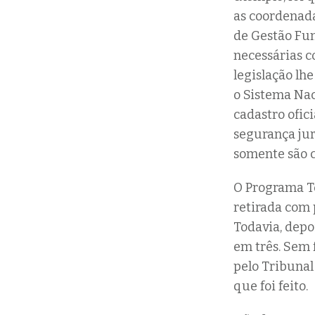
as coordenada
de Gestão Fun
necessárias c
legislação lh
o Sistema Nac
cadastro ofic
segurança jurí
somente são 
O Programa Te
retirada com 
Todavia, depo
em três. Sem 
pelo Tribunal
que foi feito.