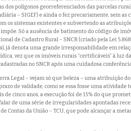
s dos polígonos georreferenciados das parcelas rurai
diária – SIGEF) e ainda o fez precariamente, sem as 
om os sistemas existentes e subvertendo as atribuiçõ
e impõe. Só a ausência de batimento do código de imó
ional de Cadastro Rural – SNCR (criado pela Lei 5.868/
ial, já denota uma grande irresponsabilidade em relaç
dica, vez que os imóveis rurais “certificáveis” à luz d
cadastradas no SNCR após uma cuidadosa conferênci
rra Legal – vejam só que beleza – uma atribuição do 
prazo de validade, como se essa fosse uma atividade 
is de cinco anos, a execução foi de 15% do que prome
falar de uma série de irregularidades apontadas re
 de Contas da União – TCU, que pode alcançar a met