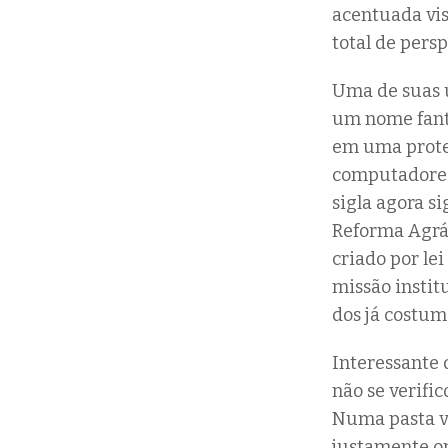
acentuada vis
total de pers
Uma de suas ú
um nome fanta
em uma proteç
computadores 
sigla agora si
Reforma Agrár
criado por le
missão insti
dos já costum
Interessante 
não se verifi
Numa pasta vo
justamente on