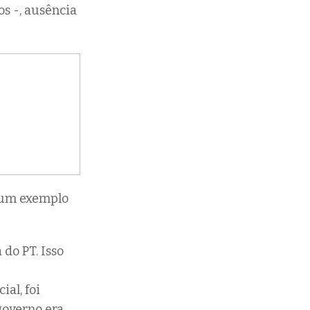
os -, ausência
 um exemplo
do PT. Isso
al, foi
governo era