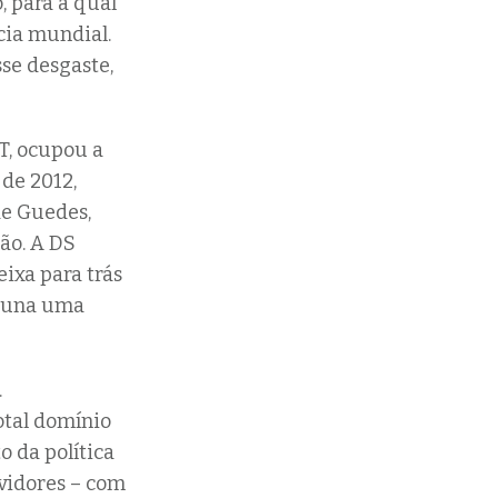
, para a qual
cia mundial.
sse desgaste,
T, ocupou a
de 2012,
de Guedes,
tão. A DS
eixa para trás
rtuna uma
.
otal domínio
 da política
rvidores – com