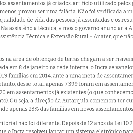
os assentamentos já criados, artifício utilizado pelos
menos, provou ser uma falácia. Não foi verificada a m
qualidade de vida das pessoas já assentadas e os resu
 Na assistência técnica, vimos o governo anunciar a 
ssistência Técnica e Extensão Rural – Anater, que não
dos na área de obtenção de terras chegam a ser risíve
ada em 8 de janeiro na rede interna, o Incra se vanglo
019 famílias em 2014, ante a uma meta de assentamen
retanto, desse total, apenas 7.399 foram em assentame
620 em assentamentos já existentes (o que conhecem
o). Ou seja, a direção da Autarquia comemora ter c
ndo apenas 23% das famílias em novos assentamentos
itorial não foi diferente. Depois de 12 anos da Lei 10.
que o Incra resolveu lançar um sistema eletrônico par