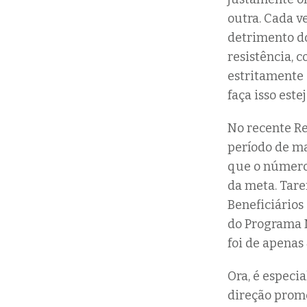
outra. Cada v
detrimento do
resistência, 
estritamente
faça isso est
No recente Re
período de ma
que o número 
da meta. Tare
Beneficiários
do Programa M
foi de apenas
Ora, é especi
direção prome