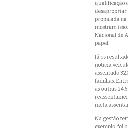
qualificação d
desapropriar 
propalada na 
mostram isso.
Nacional de A
papel.
Já os resulta
notícia veicul
assentado 32.
famílias. Ent
as outras 24.
reassentament
meta assenta
Na gestão terr
exemplo, foi 