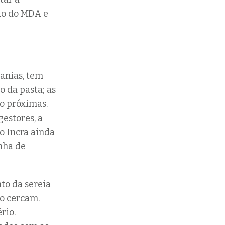
ão do MDA e
anias, tem
 da pasta; as
o próximas.
gestores, a
 o Incra ainda
nha de
to da sereia
 o cercam.
rio.