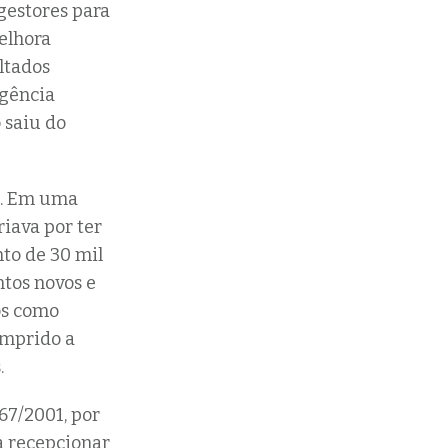
 gestores para
elhora
ltados
Agência
 saiu do
is. Em uma
riava por ter
to de 30 mil
ntos novos e
os como
umprido a
.
267/2001, por
a recepcionar