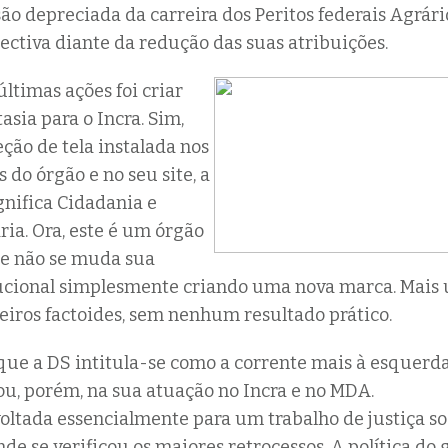
ão depreciada da carreira dos Peritos federais Agrári
pectiva diante da redução das suas atribuições.
ltimas ações foi criar
sia para o Incra. Sim,
ão de tela instalada nos
do órgão e no seu site, a
gnifica Cidadania e
ia. Ora, este é um órgão
i e não se muda sua
tucional simplesmente criando uma nova marca. Mais
eiros factoides, sem nenhum resultado prático.
que a DS intitula-se como a corrente mais à esquerda 
cou, porém, na sua atuação no Incra e no MDA.
ltada essencialmente para um trabalho de justiça soci
de se verificou os maiores retrocessos. A política do 