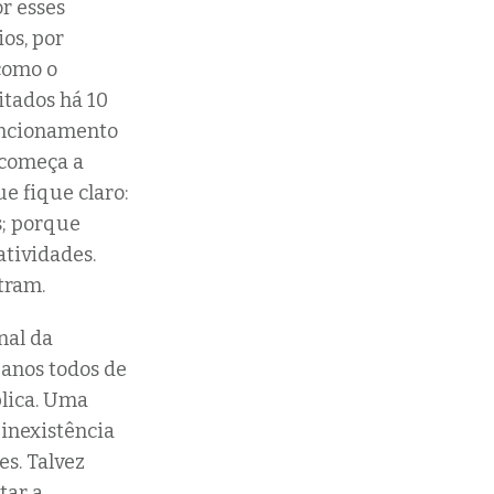
or esses
os, por
como o
itados há 10
uncionamento
 começa a
e fique claro:
s; porque
tividades.
tram.
nal da
anos todos de
lica. Uma
 inexistência
es. Talvez
tar a