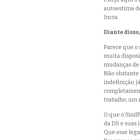
autoestima do
Incra.
Diante disso,
Parece que o 
muita disposi
mudanças de 
Não obstante 
indefinição, j
completament
trabalho, um 
O que o SindP
da DS e suas 
Que esse lega