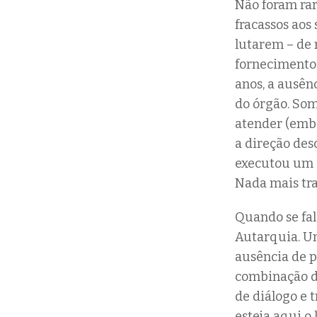
Não foram rar
fracassos aos
lutarem – de 
fornecimento 
anos, a ausê
do órgão. So
atender (embo
a direção des
executou um i
Nada mais tra
Quando se fal
Autarquia. U
ausência de 
combinação de
de diálogo e 
esteja aqui o