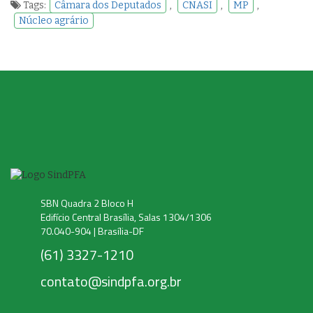
Tags:
Câmara dos Deputados
,
CNASI
,
MP
,
Núcleo agrário
SBN Quadra 2 Bloco H
Edifício Central Brasília, Salas 1304/1306
70.040-904 | Brasília-DF
(61) 3327-1210
contato@sindpfa.org.br