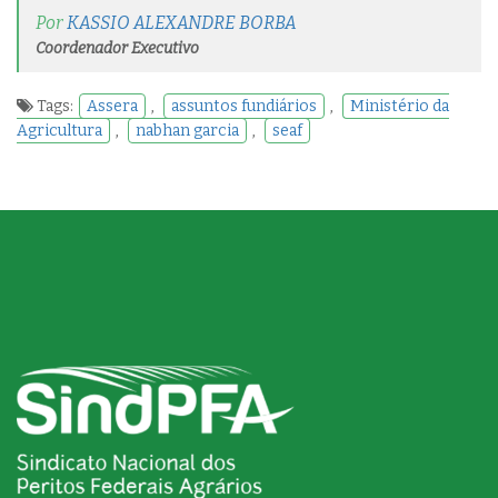
Por
KASSIO ALEXANDRE BORBA
Coordenador Executivo
Tags:
Assera
,
assuntos fundiários
,
Ministério da
Agricultura
,
nabhan garcia
,
seaf