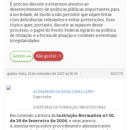
É preciso discutir e estarmos atentos ao
desenvolvimento de políticas públicas importantes para
a sociedade, de modo a não permitir que sejam feitas
com deficiências relevantes e evitar preterições. Esse
tópico quer, portanto, discutir as nuances desse
processo, o papel do Perito Federal Agrário na política
de titulação e a forma de atuação e combate a eventuais
irregularidades.
Gostei +4
Não gostei -1
quinta-feira, 21 de setembro de 2017 às 14:34
#10278
ALEXANDRE DA SILVA CAVALCANTI
Espectador
DIRETORIA DE FORMAÇÃO PROFISSIONAL
Recomendo a leitura da
Instrução Normativa nº 30,
de 24 de fevereiro de 2006
, e seus anexos.
A mesma versa sobre procedimento administrativo