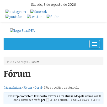
Sábado, 8 de Agosto de 2026
Toggle
navigat
Inicio
>
Serviços
>
Fórum
Fórum
Página Inicial
›
Fóruns
›
Geral
›
PFA e a política de titulação
Este tópico contém 1 resposta, 2 vozes e foi atualizado pela última vez
8
anos, 10 meses atrás
por
ALEXANDRE DA SILVA CAVALCANTI
.