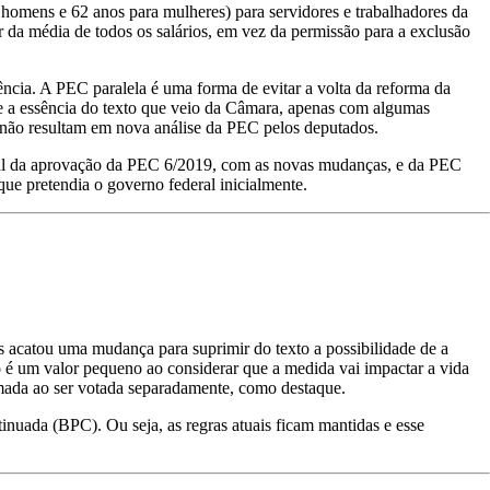
omens e 62 anos para mulheres) para servidores e trabalhadores da
r da média de todos os salários, em vez da permissão para a exclusão
cia. A PEC paralela é uma forma de evitar a volta da reforma da
ve a essência do texto que veio da Câmara, apenas com algumas
 não resultam em nova análise da PEC pelos deputados.
total da aprovação da PEC 6/2019, com as novas mudanças, e da PEC
que pretendia o governo federal inicialmente.
as acatou uma mudança para suprimir do texto a possibilidade de a
 é um valor pequeno ao considerar que a medida vai impactar a vida
rmada ao ser votada separadamente, como destaque.
nuada (BPC). Ou seja, as regras atuais ficam mantidas e esse