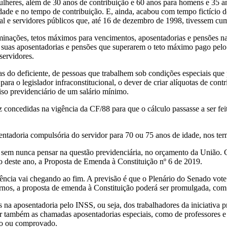
ulheres, além de 30 anos de contribuição e 60 anos para homens e 35 an
ade e no tempo de contribuição. E, ainda, acabou com tempo fictício 
ral e servidores públicos que, até 16 de dezembro de 1998, tivessem cum
erminações, tetos máximos para vencimentos, aposentadorias e pensões na
de suas aposentadorias e pensões que superarem o teto máximo pago pelo
servidores.
ias do deficiente, de pessoas que trabalhem sob condições especiais qu
para o legislador infraconstitucional, o dever de criar alíquotas de cont
iso previdenciário de um salário mínimo.
z concedidas na vigência da CF/88 para que o cálculo passasse a ser fe
osentadoria compulsória do servidor para 70 ou 75 anos de idade, nos ter
em nunca pensar na questão previdenciária, no orçamento da União. Com
ro deste ano, a Proposta de Emenda à Constituição nº 6 de 2019.
dência vai chegando ao fim. A previsão é que o Plenário do Senado vote
nos, a proposta de emenda à Constituição poderá ser promulgada, com 
s na aposentadoria pelo INSS, ou seja, dos trabalhadores da iniciativa
tar também as chamadas aposentadorias especiais, como de professores e 
ado ou comprovado.