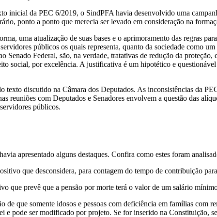
texto inicial da PEC 6/2019, o SindPFA havia desenvolvido uma campan
Agrário, ponto a ponto que merecia ser levado em consideração na forma
rma, uma atualização de suas bases e o aprimoramento das regras para 
s servidores públicos os quais representa, quanto da sociedade como um 
Senado Federal, são, na verdade, tratativas de redução da proteção, c
eito social, por excelência. A justificativa é um hipotético e questionáve
do texto discutido na Câmara dos Deputados. As inconsistências da PE
nas reuniões com Deputados e Senadores envolvem a questão das alíquo
 servidores públicos.
avia apresentado alguns destaques. Confira como estes foram analisad
positivo que desconsidera, para contagem do tempo de contribuição para
tivo que prevê que a pensão por morte terá o valor de um salário mínim
ão de que somente idosos e pessoas com deficiência em famílias com rend
ei e pode ser modificado por projeto. Se for inserido na Constituição, 