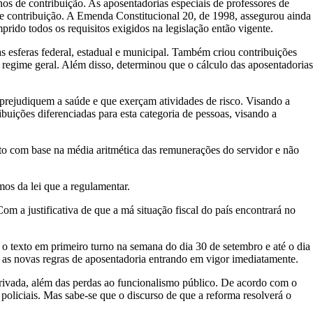
os de contribuição. As aposentadorias especiais de professores de
de contribuição. A Emenda Constitucional 20, de 1998, assegurou ainda
prido todos os requisitos exigidos na legislação então vigente.
s esferas federal, estadual e municipal. Também criou contribuições
 regime geral. Além disso, determinou que o cálculo das aposentadorias
e prejudiquem a saúde e que exerçam atividades de risco. Visando a
ribuições diferenciadas para esta categoria de pessoas, visando a
ito com base na média aritmética das remunerações do servidor e não
mos da lei que a regulamentar.
 a justificativa de que a má situação fiscal do país encontrará no
 o texto em primeiro turno na semana do dia 30 de setembro e até o dia
as novas regras de aposentadoria entrando em vigor imediatamente.
 privada, além das perdas ao funcionalismo público. De acordo com o
policiais. Mas sabe-se que o discurso de que a reforma resolverá o