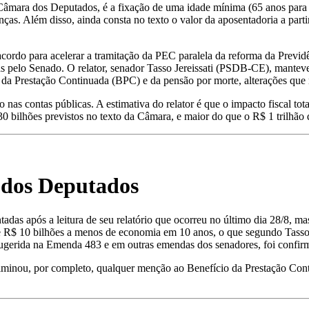
âmara dos Deputados, é a fixação de uma idade mínima (65 anos para h
as. Além disso, ainda consta no texto o valor da aposentadoria a parti
do para acelerar a tramitação da PEC paralela da reforma da Previdên
as pelo Senado. O relator, senador Tasso Jereissati (PSDB-CE), mante
 da Prestação Continuada (BPC) e da pensão por morte, alterações que
 nas contas públicas. A estimativa do relator é que o impacto fiscal 
0 bilhões previstos no texto da Câmara, e maior do que o R$ 1 trilhão 
 dos Deputados
adas após a leitura de seu relatório que ocorreu no último dia 28/8, m
de R$ 10 bilhões a menos de economia em 10 anos, o que segundo Tasso
 sugerida na Emenda 483 e em outras emendas dos senadores, foi confi
iminou, por completo, qualquer menção ao Benefício da Prestação Conti