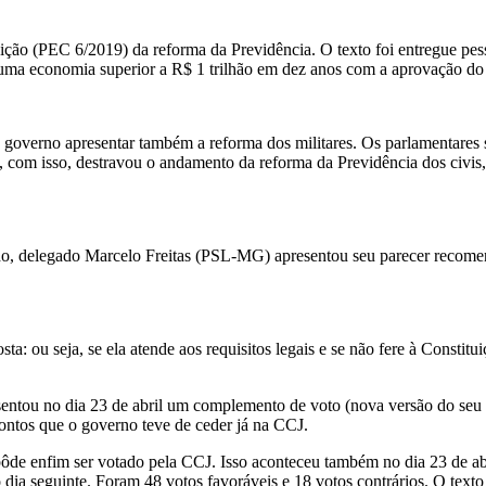
ão (PEC 6/2019) da reforma da Previdência. O texto foi entregue pess
uma economia superior a R$ 1 trilhão em dez anos com a aprovação do 
verno apresentar também a reforma dos militares. Os parlamentares se 
 com isso, destravou o andamento da reforma da Previdência dos civis,
do, delegado Marcelo Freitas (PSL-MG) apresentou seu parecer recomenda
a: ou seja, se ela atende aos requisitos legais e se não fere à Constit
esentou no dia 23 de abril um complemento de voto (nova versão do seu
ontos que o governo teve de ceder já na CCJ.
de enfim ser votado pela CCJ. Isso aconteceu também no dia 23 de abril
ia seguinte. Foram 48 votos favoráveis e 18 votos contrários. O texto