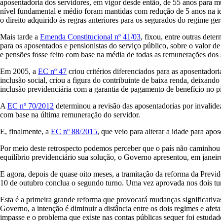
aposentadoria dos servidores, em vigor desde então, de 55 anos para m
nível fundamental e médio foram mantidas com redução de 5 anos na id
o direito adquirido às regras anteriores para os segurados do regime ge
Mais tarde a
Emenda Constitucional nº 41/03
, fixou, entre outras det
para os aposentados e pensionistas do serviço público, sobre o valor 
e pensões fosse feito com base na média de todas as remunerações dos 
Em 2005, a
EC nº 47
criou critérios diferenciados para as aposentador
inclusão social, criou a figura do contribuinte de baixa renda, deixando 
inclusão previdenciária com a garantia de pagamento de benefício no p
A
EC nº 70/2012
determinou a revisão das aposentadorias por invalide
com base na última remuneração do servidor.
E, finalmente, a
EC nº 88/2015
, que veio para alterar a idade para ap
Por meio deste retrospecto podemos perceber que o país não caminhou s
equilíbrio previdenciário sua solução, o Governo apresentou, em janei
E agora, depois de quase oito meses, a tramitação da reforma da Previ
10 de outubro conclua o segundo turno. Uma vez aprovada nos dois tur
Esta é a primeira grande reforma que provocará mudanças significativa
Governo, a intenção é diminuir a distância entre os dois regimes e afe
impasse e o problema que existe nas contas públicas sequer foi estud