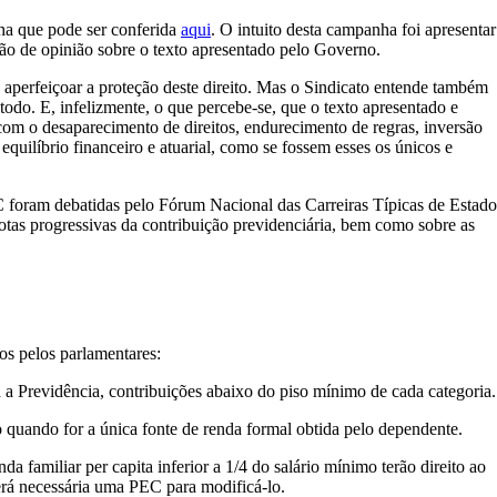
ha que pode ser conferida
aqui
. O intuito desta campanha foi apresentar
ção de opinião sobre o texto apresentado pelo Governo.
aperfeiçoar a proteção deste direito. Mas o Sindicato entende também
todo. E, infelizmente, o que percebe-se, que o texto apresentado e
om o desaparecimento de direitos, endurecimento de regras, inversão
l equilíbrio financeiro e atuarial, como se fossem esses os únicos e
C foram debatidas pelo Fórum Nacional das Carreiras Típicas de Estado
tas progressivas da contribuição previdenciária, bem como sobre as
os pelos parlamentares:
 a Previdência, contribuições abaixo do piso mínimo de cada categoria.
o quando for a única fonte de renda formal obtida pelo dependente.
a familiar per capita inferior a 1/4 do salário mínimo terão direito ao
será necessária uma PEC para modificá-lo.