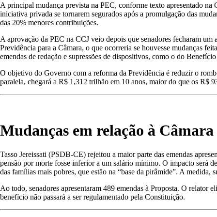
A principal mudança prevista na PEC, conforme texto apresentado na C
iniciativa privada se tornarem segurados após a promulgação das mudanç
das 20% menores contribuições.
A aprovação da PEC na CCJ veio depois que senadores fecharam um acor
Previdência para a Câmara, o que ocorreria se houvesse mudanças feit
emendas de redação e supressões de dispositivos, como o do Benefício
O objetivo do Governo com a reforma da Previdência é reduzir o rombo
paralela, chegará a R$ 1,312 trilhão em 10 anos, maior do que os R$ 93
Mudanças em relação à Câmara
Tasso Jereissati (PSDB-CE) rejeitou a maior parte das emendas apresent
pensão por morte fosse inferior a um salário mínimo. O impacto será 
das famílias mais pobres, que estão na “base da pirâmide”. A medida,
Ao todo, senadores apresentaram 489 emendas à Proposta. O relator el
benefício não passará a ser regulamentado pela Constituição.