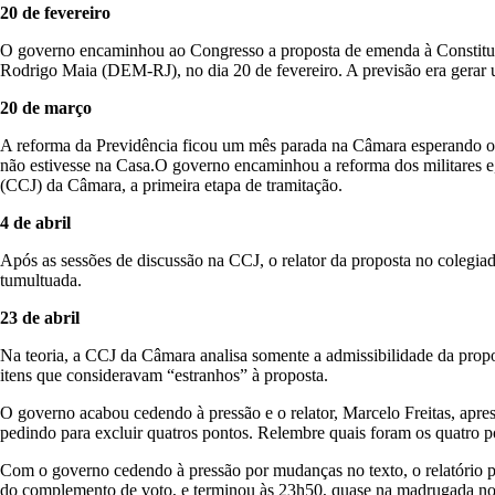
20 de fevereiro
O governo encaminhou ao Congresso a proposta de emenda à Constituiç
Rodrigo Maia (DEM-RJ), no dia 20 de fevereiro. A previsão era gerar 
20 de março
A reforma da Previdência ficou um mês parada na Câmara esperando o go
não estivesse na Casa.O governo encaminhou a reforma dos militares e,
(CCJ) da Câmara, a primeira etapa de tramitação.
4 de abril
Após as sessões de discussão na CCJ, o relator da proposta no colegia
tumultuada.
23 de abril
Na teoria, a CCJ da Câmara analisa somente a admissibilidade da propost
itens que consideravam “estranhos” à proposta.
O governo acabou cedendo à pressão e o relator, Marcelo Freitas, apr
pedindo para excluir quatros pontos. Relembre quais foram os quatro p
Com o governo cedendo à pressão por mudanças no texto, o relatório pô
do complemento de voto, e terminou às 23h50, quase na madrugada no d