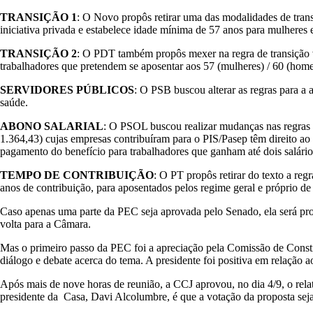
TRANSIÇÃO 1
: O Novo propôs retirar uma das modalidades de transi
iniciativa privada e estabelece idade mínima de 57 anos para mulhere
TRANSIÇÃO 2
: O PDT também propôs mexer na regra de transição vál
trabalhadores que pretendem se aposentar aos 57 (mulheres) / 60 (home
SERVIDORES PÚBLICOS
: O PSB buscou alterar as regras para a a
saúde.
ABONO SALARIAL
: O PSOL buscou realizar mudanças nas regras d
1.364,43) cujas empresas contribuíram para o PIS/Pasep têm direito ao
pagamento do benefício para trabalhadores que ganham até dois salári
TEMPO DE CONTRIBUIÇÃO
: O PT propôs retirar do texto a re
anos de contribuição, para aposentados pelos regime geral e próprio de
Caso apenas uma parte da PEC seja aprovada pelo Senado, ela será prom
volta para a Câmara.
Mas o primeiro passo da PEC foi a apreciação pela Comissão de Consti
diálogo e debate acerca do tema. A presidente foi positiva em relação 
Após mais de nove horas de reunião, a CCJ aprovou, no dia 4/9, o rela
presidente da Casa, Davi Alcolumbre, é que a votação da proposta seja 