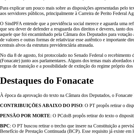
Para explicar um pouco mais sobre as disposições apresentadas pelo 
aos servidores públicos, principalmente à Carreira de Perito Federal 
O SindPFA entende que a previdência social merece e aguarda uma refo
que seu dever de defender a resguarda dos direitos e deveres, tanto do
aquele que foi encaminhado pela Câmara dos Deputados para votação ao 
de valores e outras formas de relativizar esse autêntico e importante dir
centrais alvos da estrutura previdenciária atrasada.
No dia 8 de agosto, foi protocolado no Senado Federal o recebimento 
(Fonacate) junto aos parlamentares. Alguns dos temas mais abordados 
regras de transição e a possibilidade de extinção do regime próprio dos
Destaques do Fonacate
À época da aprovação do texto na Câmara dos Deputados, o Fonacate h
CONTRIBUIÇÕES ABAIXO DO PISO
: O PT propôs retirar o dis
PENSÃO POR MORTE
: O PCdoB propôs retirar do texto o disposi
BPC
: O PT buscou retirar o trecho que insere na Constituição a previs
Benefício de Prestação Continuada (BCP). Esse requisito já existe em l