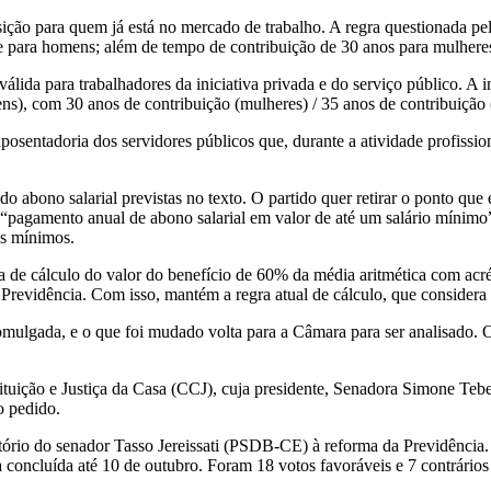
ção para quem já está no mercado de trabalho. A regra questionada pelo
s e para homens; além de tempo de contribuição de 30 anos para mulher
ida para trabalhadores da iniciativa privada e do serviço público. A i
ns), com 30 anos de contribuição (mulheres) / 35 anos de contribuição
posentadoria dos servidores públicos que, durante a atividade profissio
o abono salarial previstas no texto. O partido quer retirar o ponto q
 “pagamento anual de abono salarial em valor de até um salário mínimo”
os mínimos.
gra de cálculo do valor do benefício de 60% da média aritmética com a
 Previdência. Com isso, mantém a regra atual de cálculo, que considera
ulgada, e o que foi mudado volta para a Câmara para ser analisado. O 
tuição e Justiça da Casa (CCJ), cuja presidente, Senadora Simone Tebe
ao pedido.
tório do senador Tasso Jereissati (PSDB-CE) à reforma da Previdência.
concluída até 10 de outubro. Foram 18 votos favoráveis e 7 contrários 