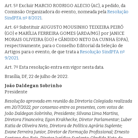
Art. 5º Excluir MARCIO RODRIGO ALECIO (AC), a pedido, da
Comissão Organizadora do evento, nomeada pela
Resolução
SindPFA nº 8/2021
.
Art. 6º Substituir AUGUSTO MOUSINHO TEIXEIRA PEIRÓ
(GO) e MARÍLIA FERREIRA GOMES (ARDA/MG) por JANICE
MORAIS OLIVEIRA (GO) e CÂNDIDO NETO DA CUNHA (OPA),
respectivamente, para o Conselho Editorial da Seleção de
Artigos para o evento, de que trata a
Resolução SindPFA nº
9/2021
.
Art. 7º Esta resolução entra em vigor nesta data.
Brasília, DF, 22 de julho de 2022.
João Daldegan Sobrinho
Presidente
Resolução aprovada em reunião da Diretoria Colegiada realizada
em 20/7/2022, por consenso entre os presentes, com votos de:
João Daldegan Sobrinho, Presidente; Silvana Lima Martins,
Diretora Financeira; Egon Krakhecke, Diretor Parlamentar; Luber
Katia de Oliveira Neto, Diretora de Política Agrária Suplente;
Evane Ferreira Junior, Diretor de Formação Profissional; Ernesto