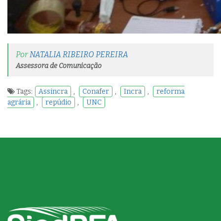
Por
NATALIA RIBEIRO PEREIRA
Assessora de Comunicação
Tags:
Assincra
,
Conafer
,
Incra
,
reforma
agrária
,
repúdio
,
UNC