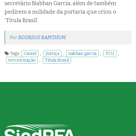
secretário Nabhan Garcia, além de também
pedirem a nulidade da portaria que criou o
‘Titula Brasil’.
Por
RODRIGO RAMTHUM
Tags:
Cassel
,
Justiça
,
nabhan garcia
,
TCU
,
terceirização
,
Titula Brasil