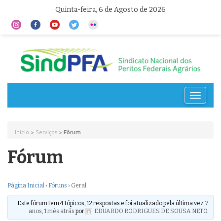
Quinta-feira, 6 de Agosto de 2026
Toggle
navigat
Inicio
>
Serviços
>
Fórum
Fórum
Página Inicial
›
Fóruns
›
Geral
Este fórum tem 4 tópicos, 12 respostas e foi atualizado pela última vez
7
anos, 1 mês atrás
por
EDUARDO RODRIGUES DE SOUSA NETO
.