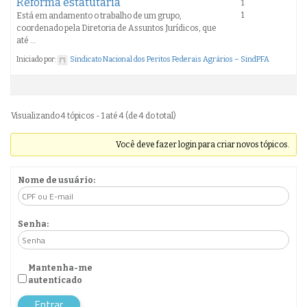
Reforma estatutária
1
1
Está em andamento o trabalho de um grupo,
coordenado pela Diretoria de Assuntos Jurídicos, que
até …
Iniciado por:
Sindicato Nacional dos Peritos Federais Agrários – SindPFA
Visualizando 4 tópicos - 1 até 4 (de 4 do total)
Você deve fazer login para criar novos tópicos.
Nome de usuário:
Senha:
Mantenha-me
autenticado
Entrar