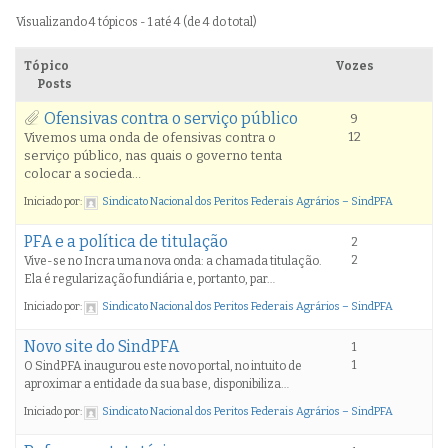
Visualizando 4 tópicos - 1 até 4 (de 4 do total)
Tópico
Vozes
Posts
Ofensivas contra o serviço público
9
12
Vivemos uma onda de ofensivas contra o
serviço público, nas quais o governo tenta
colocar a socieda…
Iniciado por:
Sindicato Nacional dos Peritos Federais Agrários – SindPFA
PFA e a política de titulação
2
2
Vive-se no Incra uma nova onda: a chamada titulação.
Ela é regularização fundiária e, portanto, par…
Iniciado por:
Sindicato Nacional dos Peritos Federais Agrários – SindPFA
Novo site do SindPFA
1
1
O SindPFA inaugurou este novo portal, no intuito de
aproximar a entidade da sua base, disponibiliza…
Iniciado por:
Sindicato Nacional dos Peritos Federais Agrários – SindPFA