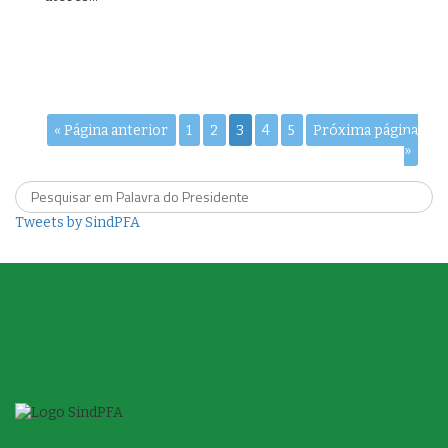
« Página anterior
1
2
3
4
5
Próxima página
»
Tweets by SindPFA