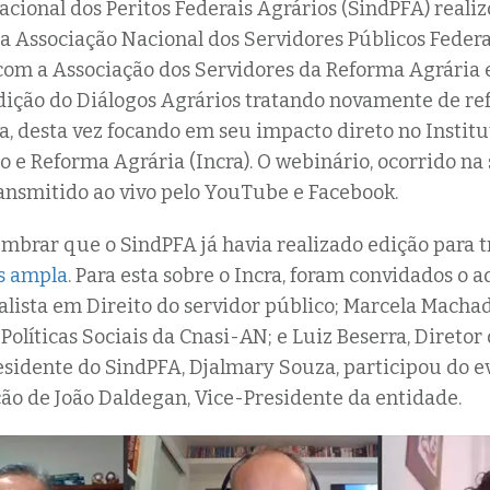
acional dos Peritos Federais Agrários (SindPFA) reali
a Associação Nacional dos Servidores Públicos Federa
com a Associação dos Servidores da Reforma Agrária 
edição do Diálogos Agrários tratando novamente de r
a, desta vez focando em seu impacto direto no Instit
o e Reforma Agrária (Incra). O webinário, ocorrido n
 transmitido ao vivo pelo YouTube e Facebook.
mbrar que o SindPFA já havia realizado edição para t
s ampla
. Para esta sobre o Incra, foram convidados o
ialista em Direito do servidor público; Marcela Machad
Políticas Sociais da Cnasi-AN; e Luiz Beserra, Diretor
esidente do SindPFA, Djalmary Souza, participou do e
ão de João Daldegan, Vice-Presidente da entidade.