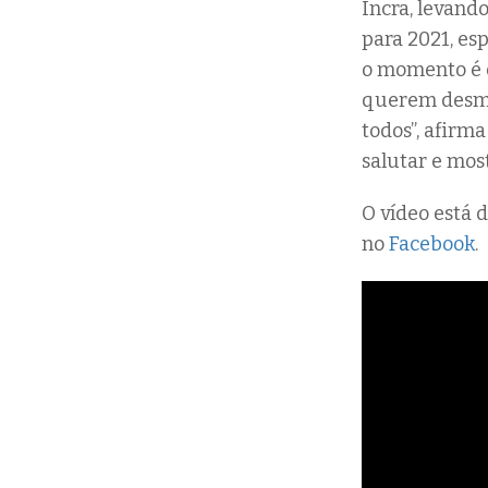
Incra, levand
para 2021, es
o momento é 
querem desman
todos”, afirm
salutar e most
O vídeo está 
no
Facebook
.