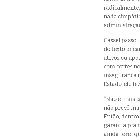
radicalmente,
nada simpátic
administração
Cassel passou
do texto enca
ativos ou apo
com cortes no
insegurança r
Estado, ele f
“Não é mais ca
não prevê mais
Então, dentro 
garantia pra 
ainda terei qu