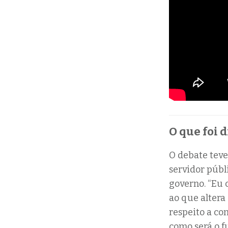
O que foi d
O debate teve 
servidor públ
governo. “Eu 
ao que altera
respeito a com
como será o f