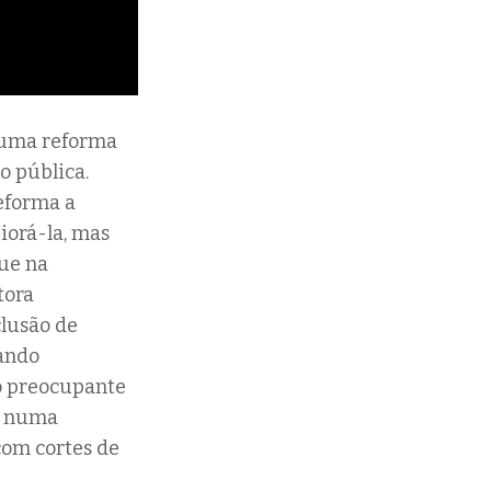
e uma reforma
o pública.
reforma a
iorá-la, mas
que na
tora
lusão de
tando
o preocupante
a numa
com cortes de