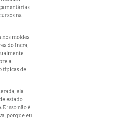
orçamentárias
cursos na
a nos moldes
es do Incra,
anualmente
bre a
 típicas de
terada, ela
de estado.
. E isso não é
va, porque eu