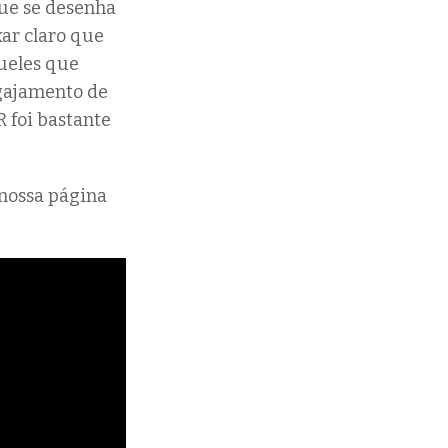
que se desenha
ar claro que
ueles que
ngajamento de
R foi bastante
nossa página