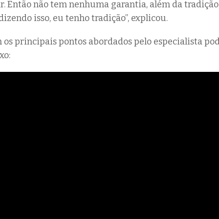
. Então não tem nenhuma garantia, além da tradição
dizendo isso, eu tenho tradição”, explicou.
os principais pontos abordados pelo especialista pod
xo: