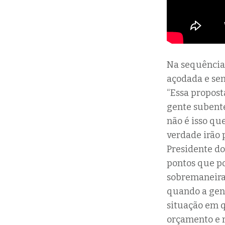
Na sequência,
açodada e se
“Essa propost
gente subent
não é isso qu
verdade irão p
Presidente d
pontos que po
sobremaneira
quando a gen
situação em q
orçamento e 