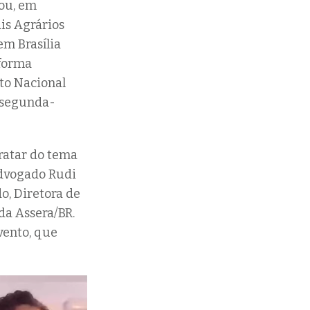
zou, em
is Agrários
em Brasília
eforma
uto Nacional
a segunda-
ratar do tema
 advogado Rudi
o, Diretora de
 da Assera/BR.
vento, que