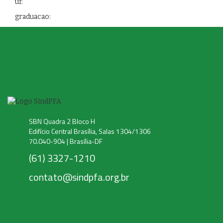
uf:
graduacao:
SBN Quadra 2 Bloco H
Edifício Central Brasília, Salas 1304/1306
70.040-904 | Brasília-DF
(61) 3327-1210
contato@sindpfa.org.br