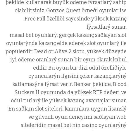
þekilde kullanarak büyük ödeme fýrsatlarý sahip
olabilirsiniz. Gonzo’s Quest örneði oyunlar ise
Free Fall özelliði sayesinde yüksek kazanç
fýrsatlarý sunar.
masal bet oyunlarý, gerçek kazanç saðlayan slot
oyunlarýnda kazanç elde ederek slot oyunlarý ile
popülerdir. Dead or Alive 2 slotu, yüksek düzeyde
iyi ödeme oranlarý sunan bir oyun olarak kabul
edilir. Bu oyun bir dizi ödül özelliðiyle
oyuncularýn ilgisini çeker kazançlarýný
katlamasýna fýrsat verir. Benzer þekilde, Blood
Suckers II oyununda da yüksek RTP deðeri ve
ödül turlarý ile yüksek kazanç avantajlar sunar.
En saðlam slot siteleri, kanunlara uygun lisanslý
ve güvenli oyun deneyimi saðlayan web
siteleridir. masal bet’nin casino oyunlarýný