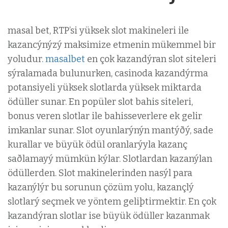
masal bet, RTP’si yüksek slot makineleri ile
kazancýnýzý maksimize etmenin mükemmel bir
yoludur.
masalbet
en çok kazandýran slot siteleri
sýralamada bulunurken, casinoda kazandýrma
potansiyeli yüksek slotlarda yüksek miktarda
ödüller sunar. En popüler slot bahis siteleri,
bonus veren slotlar ile bahisseverlere ek gelir
imkanlar sunar. Slot oyunlarýnýn mantýðý, sade
kurallar ve büyük ödül oranlarýyla kazanç
saðlamayý mümkün kýlar. Slotlardan kazanýlan
ödüllerden. Slot makinelerinden nasýl para
kazanýlýr bu sorunun çözüm yolu, kazançlý
slotlarý seçmek ve yöntem geliþtirmektir. En çok
kazandýran slotlar ise büyük ödüller kazanmak